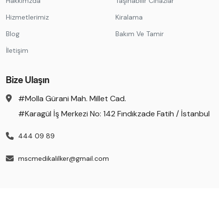
Hakkımzda
Taşınabilir Cihazlar
Hizmetlerimiz
Kiralama
Blog
Bakım Ve Tamir
İletişim
Bize Ulaşın
#Molla Gürani Mah. Millet Cad.
#Karagül İş Merkezi No: 142 Fındıkzade Fatih / İstanbul
444 09 89
mscmedikalilker@gmail.com
© Copyright - MSC Sağlık Medikal 2024