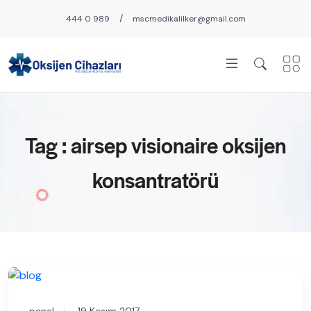
/
444 0 989
mscmedikalilker@gmail.com
Tag : airsep visionaire oksijen
konsantratörü
panel
19 Kasım 2017