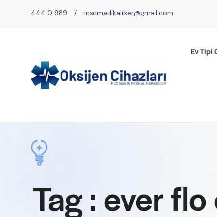
444 0 989
/
mscmedikalilker@gmail.com
Ev Tipi 
Tag : ever flo