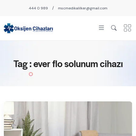
/
444 0 989
mscmedikalilker@gmail.com
Tag : ever flo solunum cihazı