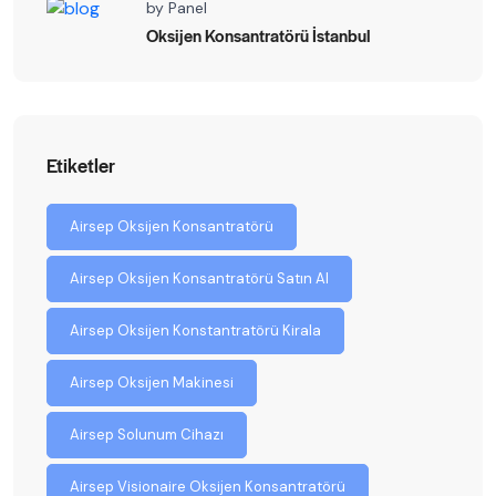
by
Panel
Oksijen Konsantratörü İstanbul
Etiketler
Airsep Oksijen Konsantratörü
Airsep Oksijen Konsantratörü Satın Al
Airsep Oksijen Konstantratörü Kirala
Airsep Oksijen Makinesi
Airsep Solunum Cihazı
Airsep Visionaire Oksijen Konsantratörü