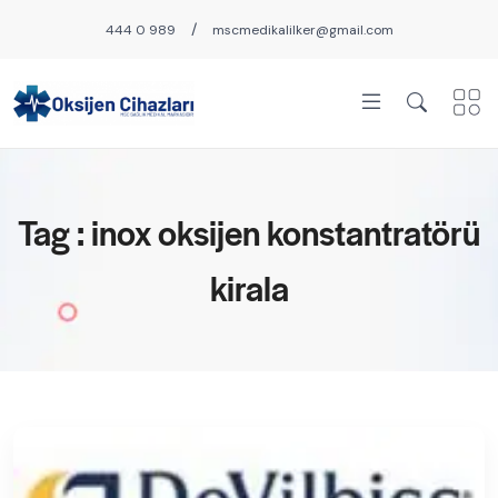
/
444 0 989
mscmedikalilker@gmail.com
Tag : inox oksijen konstantratörü
kirala