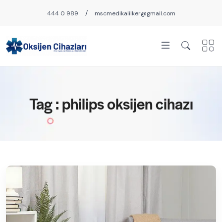
/
444 0 989
mscmedikalilker@gmail.com
Tag : philips oksijen cihazı