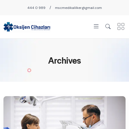
/
444 0 989
mscmedikalilker@gmail.com
Archives