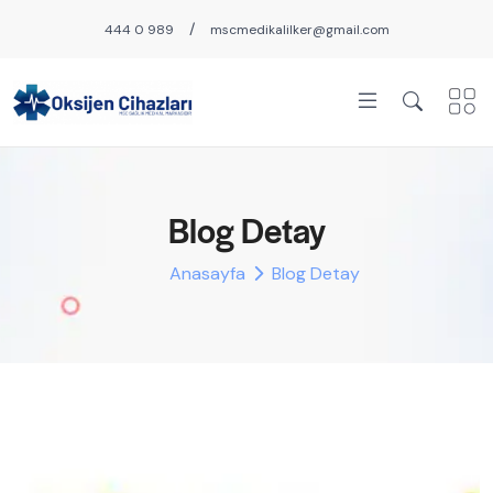
/
444 0 989
mscmedikalilker@gmail.com
Blog Detay
Anasayfa
Blog Detay