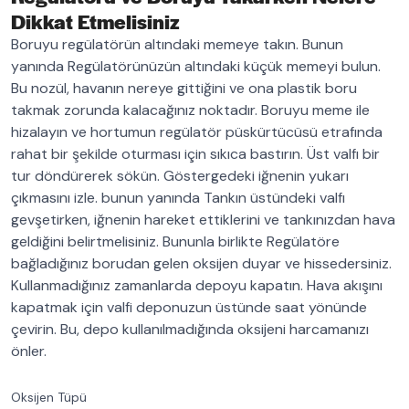
Dikkat Etmelisiniz
Boruyu regülatörün altındaki memeye takın. Bunun
yanında Regülatörünüzün altındaki küçük memeyi bulun.
Bu nozül, havanın nereye gittiğini ve ona plastik boru
takmak zorunda kalacağınız noktadır. Boruyu meme ile
hizalayın ve hortumun regülatör püskürtücüsü etrafında
rahat bir şekilde oturması için sıkıca bastırın. Üst valfı bir
tur döndürerek sökün. Göstergedeki iğnenin yukarı
çıkmasını izle. bunun yanında Tankın üstündeki valfı
gevşetirken, iğnenin hareket ettiklerini ve tankınızdan hava
geldiğini belirtmelisiniz. Bununla birlikte Regülatöre
bağladığınız borudan gelen oksijen duyar ve hissedersiniz.
Kullanmadığınız zamanlarda depoyu kapatın. Hava akışını
kapatmak için valfi deponuzun üstünde saat yönünde
çevirin. Bu, depo kullanılmadığında oksijeni harcamanızı
önler.
Oksijen Tüpü