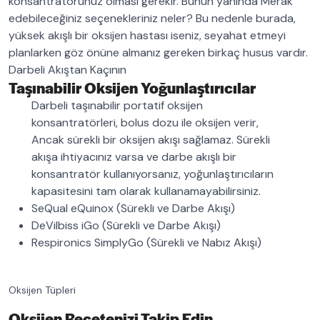
konsantratörünüz olması gerekir. Bunun yanında Merak
edebileceğiniz seçenekleriniz neler? Bu nedenle burada,
yüksek akışlı bir oksijen hastası iseniz, seyahat etmeyi
planlarken göz önüne almanız gereken birkaç husus vardır.
Darbeli Akıştan Kaçının
Taşınabilir Oksijen Yoğunlaştırıcılar
Darbeli taşınabilir portatif oksijen
konsantratörleri, bolus dozu ile oksijen verir,
Ancak sürekli bir oksijen akışı sağlamaz. Sürekli
akışa ihtiyacınız varsa ve darbe akışlı bir
konsantratör kullanıyorsanız, yoğunlaştırıcıların
kapasitesini tam olarak kullanamayabilirsiniz.
SeQual eQuinox (Sürekli ve Darbe Akışı)
DeVilbiss iGo (Sürekli ve Darbe Akışı)
Respironics SimplyGo (Sürekli ve Nabız Akışı)
Oksijen Tüpleri
Oksijen Reçetenizi Takip Edin