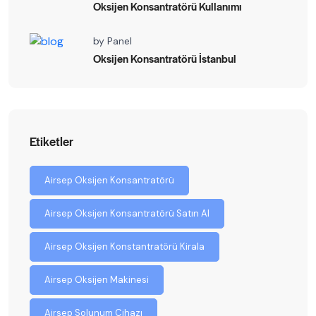
Oksijen Konsantratörü Kullanımı
by
Panel
Oksijen Konsantratörü İstanbul
Etiketler
Airsep Oksijen Konsantratörü
Airsep Oksijen Konsantratörü Satın Al
Airsep Oksijen Konstantratörü Kirala
Airsep Oksijen Makinesi
Airsep Solunum Cihazı