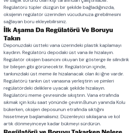
ve sağlık sorunu olan kişi tarafından çalıştırılabilir.
Regülatörü tüpler düzgün bir şekilde bağladığınızda,
oksijenin regülatör üzerinden vücudunuza girebilmesini
sağlayan boru ekleyebilirsiniz.
İlk Aşama Da Regülatörü Ve Boruyu
Takın
Deponuzdaki üstteki vana üzerindeki plastik kaplamayı
kaydırın. Regülatörü depodaki üst vana ile hizalayın.
Regülatör oksijen basıncını okuyan bir gösterge ile silindirik
bir bileşen gibi görünecektir. Regülatörün içinde,
tankınızdaki üst meme ile hizalanacak olan iki iğne vardır.
Regülatörü tankın üst vanasına yerleştirin ve pimleri
regülatördeki deliklere uyacak şekilde hizalayın.
Regülatörü meme çevresinde sıkıştırın. Vana etrafında
sıkmak için kolu saat yönünde çevirin.Bunun yanında Kolu
bükerken, oksijen deposunun etrafında sıktığını
hissetmeye başlamalısınız. Düzenleyici sıkılaşana ve kol
artık dönmeyinceye kadar bükmeyi sürdürün.
Regülatörü ve Boruyu Takarken Nelere